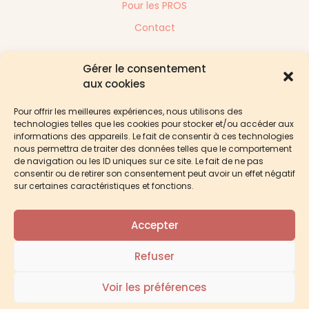
Pour les PROS
Contact
Gérer le consentement
Suivez-moi sur
aux cookies
Pour offrir les meilleures expériences, nous utilisons des
technologies telles que les cookies pour stocker et/ou accéder aux
informations des appareils. Le fait de consentir à ces technologies
nous permettra de traiter des données telles que le comportement
de navigation ou les ID uniques sur ce site. Le fait de ne pas
consentir ou de retirer son consentement peut avoir un effet négatif
sur certaines caractéristiques et fonctions.
© 2026
Bobynette
- Tous droits réservés -
Webmaster
Accepter
Mentions légales
Conditions Générales de Ventes
Refuser
Politique de confidentialité
Voir les préférences
Politique de cookies (UE)