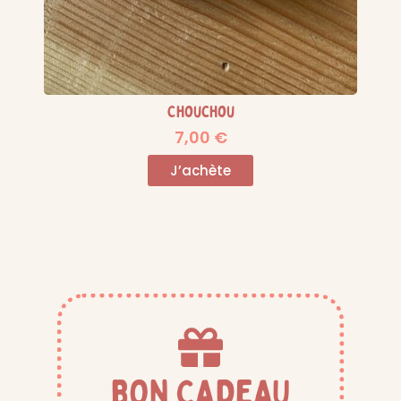
Chouchou
7,00
€
J’achète
BON CADEAU