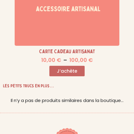
Carte Cadeau artisanat
10,00
€
–
100,00
€
J’achète
les petits trucs en plus…
Il n’y a pas de produits similaires dans la boutique…