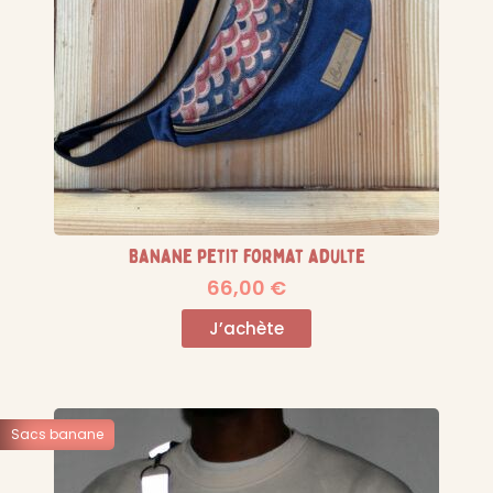
Banane petit format adulte
66,00
€
J’achète
Sacs banane