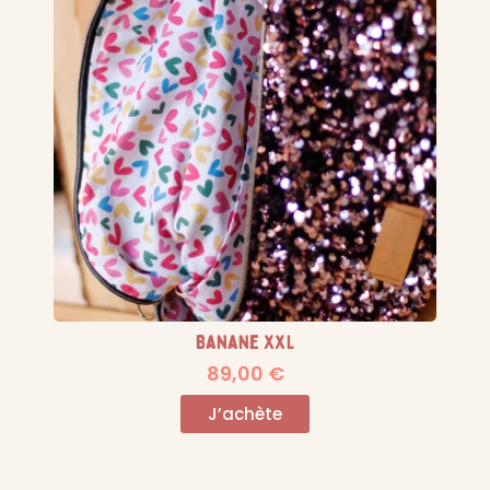
Banane XXL
89,00
€
J’achète