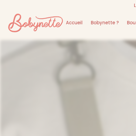
Accueil
Bobynette ?
Bou
Accueil
>
Sacs banane
>
Banane taille moyenne