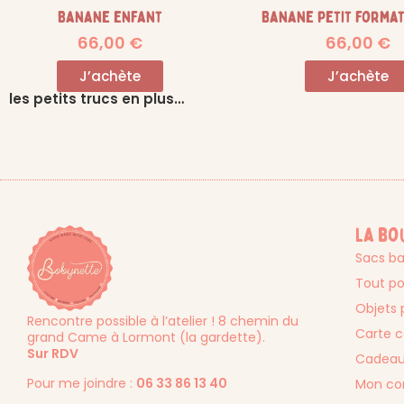
Banane enfant
Banane petit format
66,00
€
66,00
€
J’achète
J’achète
les petits trucs en plus…
La bo
Sacs b
Tout po
Objets 
Rencontre possible à l’atelier ! 8 chemin du
Carte 
grand Came à Lormont (la gardette).
Sur RDV
Cadeau
Pour me joindre :
06 33 86 13 40
Mon c