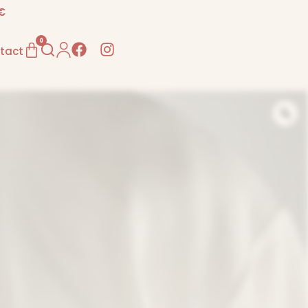
€
0
tact