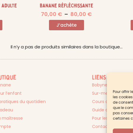
 adulte
Banane réfléchissante
70,00
€
–
80,00
€
J’achète
Il n’y a pas de produits similaires dans la boutique…
utique
Liens utiles
anane
Bobynette ?
Pour offrir
ur l’enfant
Sur-mesure
les cookies
pratiques du quotidien
Cours créatifs
de consenti
que le comp
cadeau
Guide des tailles b
pas consent
 maîtresse
Pour les PROS
certaines c
ompte
Contact